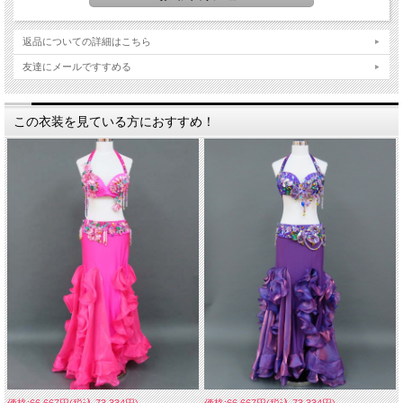
れ・ストーンやビーズの取れ・傷などがある場合がございます。不良
品対象商品とはなりませんのでご了承下さいませ。
返品についての詳細はこちら
＊装飾素材に生地がひっかからないよう注意してお取り扱い下さい。
保管の際はビニールカバーをかぶせるなどして下さい。
友達にメールですすめる
この衣装を見ている方におすすめ！
価格:66,667円(税込 73,334円)
価格:66,667円(税込 73,334円)