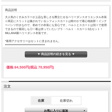
商品説明
大人気のくすみカラーが上品な美しさを際立たせるベリーダンスオリエンタル衣装
☆両足にスリットは施されているシフォンスカートは軽やかで着心地抜群！インナ
ーパンツ付きなので、初めての衣装にも安心です。ベルトとスカートは別々で使用
できるので着回しも◎一着は持っていたいブラ・ベルト・スカート3点セット！
MiLLANA製ベリーダンス衣装です。
*着用アクセサリーはセットに含まれません。
********************************
【商品詳細】
▼ 商品説明の続きを見る ▼
■サイズ■
ブラカップD～F、アンダー65～85cm、腰回り75～110cm、スカート
丈約87～97cm
価格:
64,500円
(税込 70,950円)
＊スリット両側、ベルト・スカートホック位置右
■備考■
＊ブラの紐はホルター状態でお客様のサイズに合わせて縫い合わせて
注文
下さい。 ぐっと持ち上げてしっかり固定すると、キレイなバストの形
が作れます。
在庫
在庫切れ
■ご注意■
＊取り扱いには細心の注意を払っておりますが、製品の特性上、ほつ