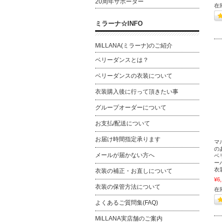
20周年サポーター
在
ミラーナ☆INFO
MiLLANA(ミラーナ)のご紹介
ベリーダンスとは？
ベリーダンスの衣装について
衣装購入後に行って頂きたい事
グループオーダーについて
お支払/配送について
お届け時間指定承ります
マ
の
メールが届かない方へ
ベ
ー
衣
衣装の補正・お直しについて
¥6
衣装の保管方法について
在
よくあるご質問集(FAQ)
MiLLANA実店舗のご案内