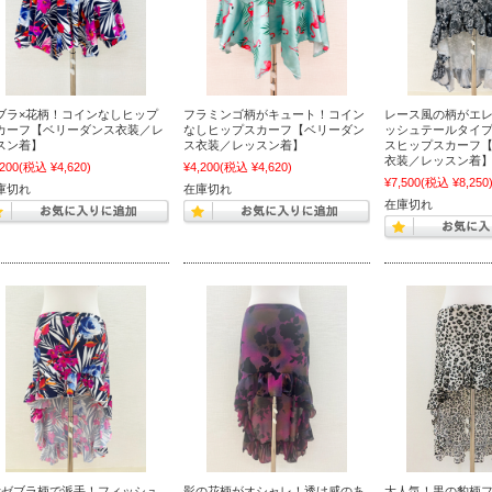
ブラ×花柄！コインなしヒップ
フラミンゴ柄がキュート！コイン
レース風の柄がエ
カーフ【ベリーダンス衣装／レ
なしヒップスカーフ【ベリーダン
ッシュテールタイ
スン着】
ス衣装／レッスン着】
スヒップスカーフ
衣装／レッスン着
,200
(税込 ¥4,620)
¥4,200
(税込 ¥4,620)
¥7,500
(税込 ¥8,250
庫切れ
在庫切れ
在庫切れ
×ゼブラ柄で派手！フィッシュ
影の花柄がオシャレ！透け感のあ
大人気！黒の豹柄