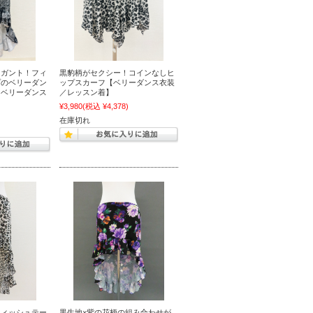
レガント！フィ
黒豹柄がセクシー！コインなしヒ
プのベリーダン
ップスカーフ【ベリーダンス衣装
【ベリーダンス
／レッスン着】
】
¥3,980
(税込 ¥4,378)
)
在庫切れ
フィッシュテー
黒生地×紫の花柄の組み合わせが