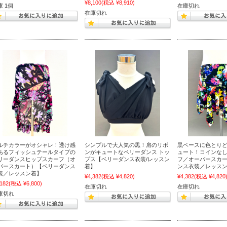
¥8,100
(税込 ¥8,910)
庫 1個
在庫切れ
在庫切れ
ルチカラーがオシャレ！透け感
シンプルで大人気の黒！肩のリボ
黒ベースに色とり
あるフィッシュテールタイプの
ンがキュートなベリーダンス トッ
ュート！コインな
リーダンスヒップスカーフ（オ
プス【ベリーダンス衣装/レッスン
フ／オーバースカ
バースカート）【ベリーダンス
着】
ンス衣装／レッス
装／レッスン着】
¥4,382
(税込 ¥4,820)
¥4,382
(税込 ¥4,820
,182
(税込 ¥6,800)
在庫切れ
在庫切れ
庫切れ