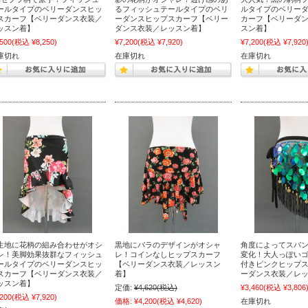
ールタイプのベリーダンスヒッ
るフィッシュテールタイプのベリ
ルタイプのベリー
スカーフ【ベリーダンス衣装／
ーダンスヒップスカーフ【ベリー
カーフ【ベリーダ
ッスン着】
ダンス衣装／レッスン着】
スン着】
,500
(税込 ¥8,250)
¥7,200
(税込 ¥7,920)
¥7,200
(税込 ¥7,920
庫切れ
在庫切れ
在庫切れ
生地に花柄の組み合わせがオシ
黒地にバラのデザインがオシャ
角度によってスパ
レ！美脚効果抜群なフィッシュ
レ！コインなしヒップスカーフ
変化！大人っぽい
ールタイプのベリーダンスヒッ
【ベリーダンス衣装／レッスン
付きピンクヒップ
スカーフ【ベリーダンス衣装／
着】
ーダンス衣装／レ
ッスン着】
定価:
¥4,620
(税込)
¥3,460
(税込 ¥3,806
,200
(税込 ¥7,920)
価格:
¥4,200
(税込 ¥4,620)
在庫切れ