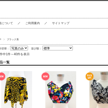
送について
ご利用案内
サイトマップ
P
ブラック系
示切替：
並び順：
1件中1件～40件を表示
品一覧