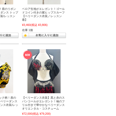
！肩のリボン
ベロア生地がエレガント！ゴール
ダンス トップ
ドコイン付きの紫ヒップスカーフ
装/レッスン
【ベリーダンス衣装／レッスン
着】
)
¥3,460
(税込 ¥3,806)
在庫 1個
ック柄！肩の
【ベリーダンス衣装】黒と赤のス
なベリーダンス
パンコールがエレガント！袖のフ
ンス衣装/レッ
リル付きで華やかなベリーダンス
オリエンタル・コスチューム
)
¥72,000
(税込 ¥79,200)