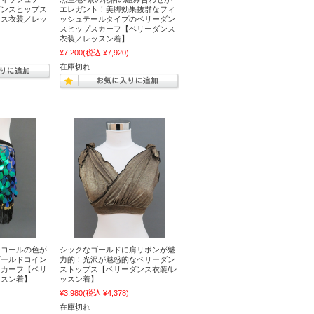
ダンスヒップス
エレガント！美脚効果抜群なフィ
ンス衣装／レッ
ッシュテールタイプのベリーダン
スヒップスカーフ【ベリーダンス
衣装／レッスン着】
)
¥7,200
(税込 ¥7,920)
在庫切れ
ンコールの色が
シックなゴールドに肩リボンが魅
ゴールドコイン
力的！光沢が魅惑的なベリーダン
スカーフ【ベリ
ストップス【ベリーダンス衣装/レ
ッスン着】
ッスン着】
)
¥3,980
(税込 ¥4,378)
在庫切れ