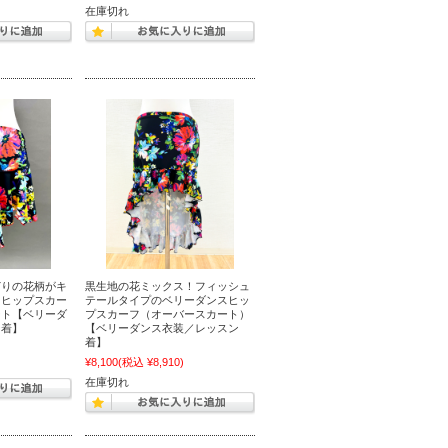
在庫切れ
どりの花柄がキ
黒生地の花ミックス！フィッシュ
しヒップスカー
テールタイプのベリーダンスヒッ
ート【ベリーダ
プスカーフ（オーバースカート）
ン着】
【ベリーダンス衣装／レッスン
着】
)
¥8,100
(税込 ¥8,910)
在庫切れ