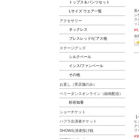
トップス＆パンツセット
黒
Lサイズ ウエア一覧
ン
ス
アクセサリー
ッ
ネックレス
¥4
在
ブレスレッド/ピアス他
ステージグッズ
シルクベール
イシス/ファンベール
その他
お直し（実店舗のみ）
ベリーダンスオンライン（録画配信）
杉谷知香
ショーチケット
【
ハフラ出演者チケット
ヒ
ク
リ
SHOW出演者投げ銭
¥3