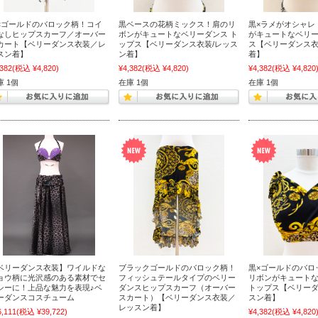
×ゴールドのバロック柄！コイ
黒ベースの花柄ミックス！肩のリ
黒×ラメがオシャレ
なしヒップスカーフ／オーバー
ボンがキュートなベリーダンス ト
がキュートなベリー
カート【ベリーダンス衣装／レ
ップス【ベリーダンス衣装/レッス
ス【ベリーダンス衣
スン着】
ン着】
着】
,382
(税込 ¥4,820)
¥4,382
(税込 ¥4,820)
¥4,382
(税込 ¥4,820
庫 1個
在庫 1個
在庫 1個
ベリーダンス衣装】ワイルドな
ブラックゴールドのバロック柄！
黒×ゴールドのバロ
ョウ柄に光沢感のある素材でセ
フィッシュテールタイプのベリー
リボンがキュート
シーに！上品な魅力を表現♪ベ
ダンスヒップスカーフ（オーバー
トップス【ベリーダ
ーダンスコスチューム
スカート）【ベリーダンス衣装／
スン着】
レッスン着】
6,111
(税込 ¥39,722)
¥4,382
(税込 ¥4,820