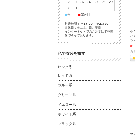
23
24
25
26
27
28
29
30
31
■
■
今日
定休日
営業時間：PM13:30～PM21:30
定休日：主に土、日、祝日
ゼ
インターネットでのご注文は年中無
休で承っております。
ス
ッ
¥4
在
色で衣装を探す
ピンク系
レッド系
ブルー系
グリーン系
イエロー系
ホワイト系
ブラック系
花