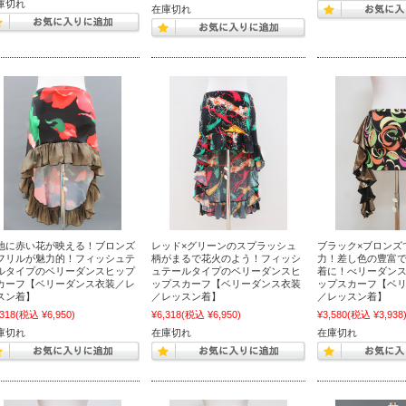
庫切れ
在庫切れ
地に赤い花が映える！ブロンズ
レッド×グリーンのスプラッシュ
ブラック×ブロンズ
フリルが魅力的！フィッシュテ
柄がまるで花火のよう！フィッシ
力！差し色の豊富で
ルタイプのベリーダンスヒップ
ュテールタイプのベリーダンスヒ
着に！べリーダン
カーフ【ベリーダンス衣装／レ
ップスカーフ【ベリーダンス衣装
ップスカーフ【ベ
スン着】
／レッスン着】
／レッスン着】
,318
(税込 ¥6,950)
¥6,318
(税込 ¥6,950)
¥3,580
(税込 ¥3,938
庫切れ
在庫切れ
在庫切れ