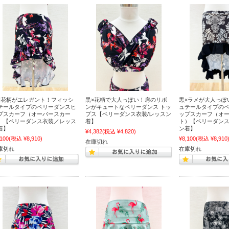
×花柄がエレガント！フィッシ
黒×花柄で大人っぽい！肩のリボ
黒×ラメが大人っぽ
テールタイプのベリーダンスヒ
ンがキュートなベリーダンス トッ
ュテールタイプの
プスカーフ（オーバースカー
プス【ベリーダンス衣装/レッスン
ップスカーフ（オ
）【ベリーダンス衣装／レッス
着】
ト）【ベリーダン
着】
ン着】
¥4,382
(税込 ¥4,820)
,100
(税込 ¥8,910)
¥8,100
(税込 ¥8,910
在庫切れ
庫切れ
在庫切れ