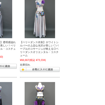
装】透明感溢れ
【ベリーダンス衣装】ホワイトシ
が美しい！ベリ
ルバーの上品な光沢が美しい♡パ
タル・コスチュ
ープルのコサージュが映える◎ベ
リーダンスオリエンタル・コスチ
ューム
50)
¥66,667
(税込 ¥73,334)
在庫切れ