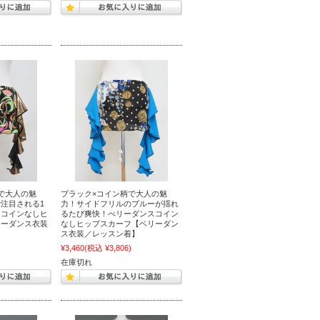
で大人の魅
ブラック×コイン柄で大人の魅
注目される1
力！サイドフリルのブルーが揺れ
スコインなしヒ
るたび爽快！べリーダンスコイン
リーダンス衣装
なしヒップスカーフ【ベリーダン
ス衣装／レッスン着】
)
¥3,460
(税込 ¥3,806)
在庫切れ