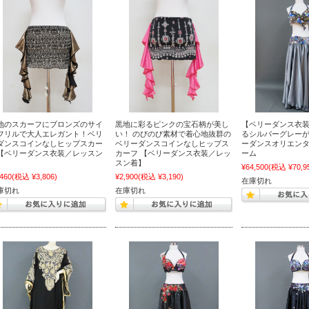
地のスカーフにブロンズのサイ
黒地に彩るピンクの宝石柄が美し
【ベリーダンス衣
フリルで大人エレガント！ベリ
い！ のびのび素材で着心地抜群の
るシルバーグレー
ダンスコインなしヒップスカー
ベリーダンスコインなしヒップス
ーダンスオリエン
【ベリーダンス衣装／レッスン
カーフ 【ベリーダンス衣装／レッ
ーム
】
スン着】
¥64,500
(税込 ¥70,9
,460
(税込 ¥3,806)
¥2,900
(税込 ¥3,190)
在庫切れ
庫切れ
在庫切れ