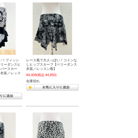
い！フィッシ
レース風で大人っぽい！コインな
ベリーダンスヒ
しヒップスカーフ【ベリーダンス
ーバースカー
衣装／レッスン着】
ス衣装／レッス
¥4,409
(税込 ¥4,850)
在庫切れ
)