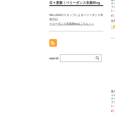
日々更新！ベリーダンス衣装Blog
テ
プ
レ
MiLLANAのスタッフによるベリーダンス衣
¥7
装日記
在
ベリーダンス衣装Blogはこちら＞＞
黒
ャ
テ
プ
レ
¥7