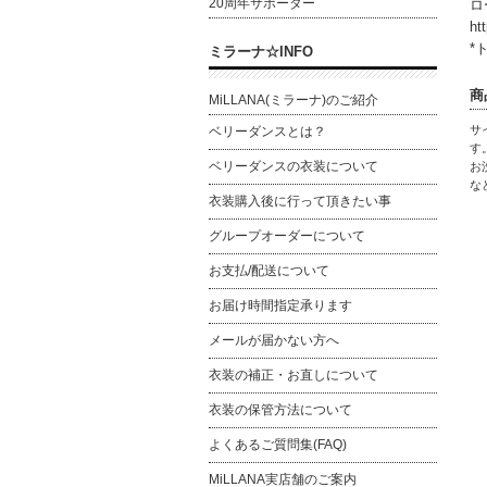
20周年サポーター
ロ
ht
*
ミラーナ☆INFO
商
MiLLANA(ミラーナ)のご紹介
サ
ベリーダンスとは？
す
ベリーダンスの衣装について
お
な
衣装購入後に行って頂きたい事
グループオーダーについて
お支払/配送について
お届け時間指定承ります
メールが届かない方へ
衣装の補正・お直しについて
衣装の保管方法について
よくあるご質問集(FAQ)
MiLLANA実店舗のご案内