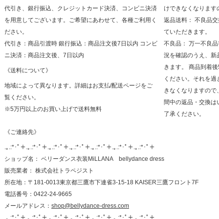
代引き、銀行振込、クレジットカード決済、コンビニ決済
けできなくなります
を用意してございます。ご希望にあわせて、各種ご利用く
返品送料： 不良品
ださい。
ていただきます。
代引き：商品引渡時 銀行振込：商品注文後7日以内 コンビ
不良品： 万一不良
ニ決済：商品注文後、7日以内
況を確認のうえ、新
きます。 商品到着
《送料について》
ください。それを過
地域によって異なります。詳細はお支払/配送ページをご
きなくなりますので
覧ください。
間中の返品・交換は
※5万円以上のお買い上げで送料無料
了承ください。
《ご連絡先》
.｡.:*･ﾟ＋.｡.:*･ﾟ＋.｡.:*･ﾟ＋.｡.:*･ﾟ＋.｡.:*･ﾟ＋.｡.:*･ﾟ＋.｡.:*･ﾟ＋
ショップ名： ベリーダンス衣装MiLLANA bellydance dress
販売業者： 株式会社トラペジスト
所在地：〒181-0013東京都三鷹市下連雀3-15-18 KAISER三鷹フロント7F
電話番号：0422-24-9665
メールアドレス：
shop@bellydance-dress.com
.｡.:*･ﾟ＋.｡.:*･ﾟ＋.｡.:*･ﾟ＋.｡.:*･ﾟ＋.｡.:*･ﾟ＋.｡.:*･ﾟ＋.｡.:*･ﾟ＋