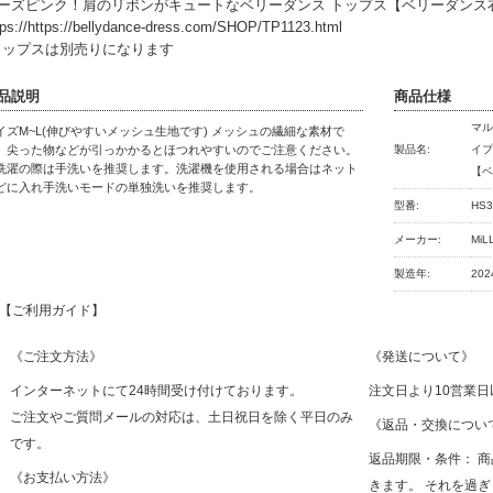
ーズピンク！肩のリボンがキュートなベリーダンス トップス【ベリーダンス
tps://https://bellydance-dress.com/SHOP/TP1123.html
トップスは別売りになります
品説明
商品仕様
マ
イズM~L(伸びやすいメッシュ生地です) メッシュの繊細な素材で
。尖った物などが引っかかるとほつれやすいのでご注意ください。
製品名:
イ
洗濯の際は手洗いを推奨します。洗濯機を使用される場合はネット
【
どに入れ手洗いモードの単独洗いを推奨します。
型番:
HS3
メーカー:
MiL
製造年:
20
【ご利用ガイド】
《ご注文方法》
《発送について》
インターネットにて24時間受け付けております。
注文日より10営業
ご注文やご質問メールの対応は、土日祝日を除く平日のみ
《返品・交換につい
です。
返品期限・条件： 
《お支払い方法》
きます。 それを過