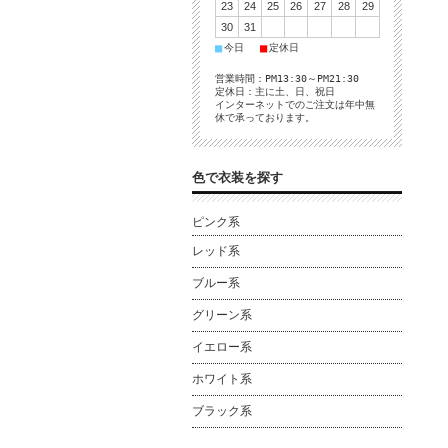
23
24
25
26
27
28
29
30
31
■
■
今日
定休日
営業時間：PM13:30～PM21:30
定休日：主に土、日、祝日
インターネットでのご注文は年中無
休で承っております。
色で衣装を探す
ピンク系
レッド系
ブルー系
グリーン系
イエロー系
ホワイト系
ブラック系