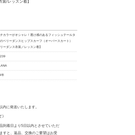
衣装/レッスン着】
ルチカラーがオシャレ！透け感のあるフィッシュテールタ
プのベリーダンスヒップスカーフ（オーバースカート）
ベリーダンス衣装／レッスン着】
239
LANA
24年
日以内に発送いたします。
て》
商品到着日より5日以内とさせていただ
ぎますと、返品、交換のご要望はお受