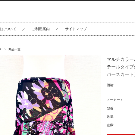
送について
ご利用案内
サイトマップ
P
商品一覧
マルチカラー
テールタイプ
バースカート
価格:
メーカー：
型番：
数量:
在庫: