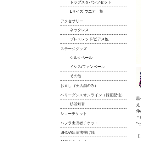
トップス＆パンツセット
Lサイズ ウエア一覧
アクセサリー
ネックレス
ブレスレッド/ピアス他
ステージグッズ
シルクベール
イシス/ファンベール
その他
お直し（実店舗のみ）
ベリーダンスオンライン（録画配信）
黒
杉谷知香
え
伸
ショーチケット
＊
ハフラ出演者チケット
*
SHOW出演者投げ銭
【